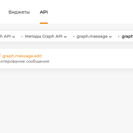
Виджеты
API
h API
Методы Graph API
graph.message
graph
 graph.message.edit
актирование сообщения