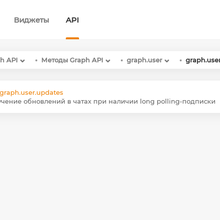
Виджеты
API
h API
Методы Graph API
graph.user
graph.use
graph.user.updates
чение обновлений в чатах при наличии long polling-подписки