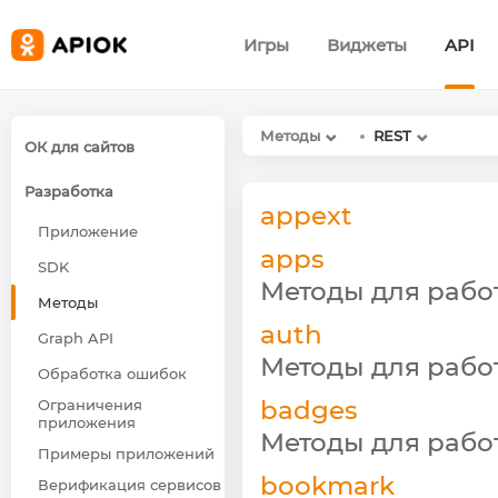
Игры
Виджеты
API
Методы
REST
ОК для сайтов
Разработка
appext
Приложение
apps
SDK
Методы для раб
Методы
auth
Graph API
Методы для рабо
Обработка ошибок
badges
Ограничения
приложения
Методы для рабо
Примеры приложений
bookmark
Верификация сервисов