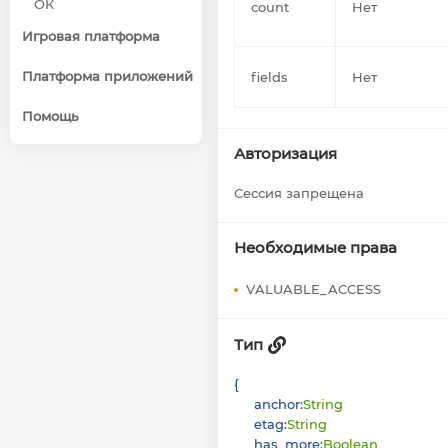
ОК
count
Нет
Игровая платформа
Платформа приложений
fields
Нет
Помощь
Авторизация
Сессия запрещена
Необходимые права
VALUABLE_ACCESS
Тип
{
anchor
:
String
etag
:
String
has_more
:
Boolean