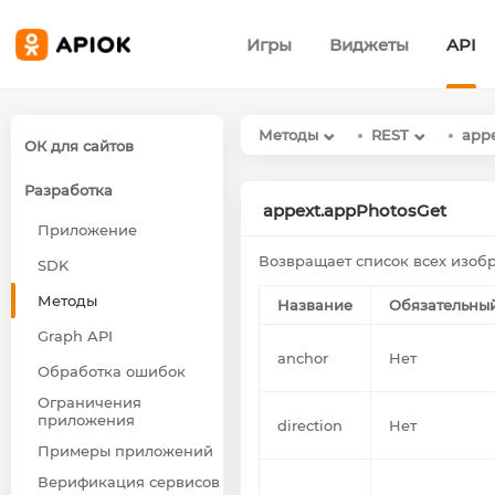
Игры
Виджеты
API
Методы
REST
app
ОК для сайтов
Разработка
appext.appPhotosGet
Приложение
Возвращает список всех изо
SDK
Методы
Название
Обязательны
Graph API
anchor
Нет
Обработка ошибок
Ограничения
приложения
direction
Нет
Примеры приложений
Верификация сервисов