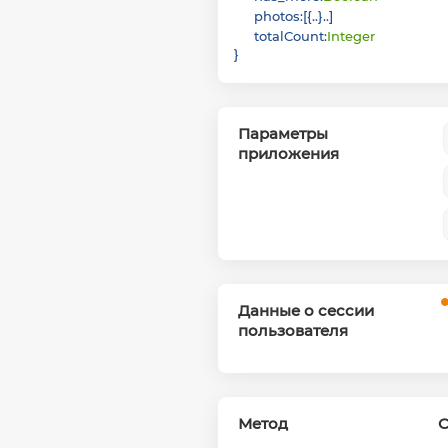
photos
:
[
{
}
]
totalCount
:
Integer
}
Параметры
приложения
Данные о сессии
пользователя
Метод
С