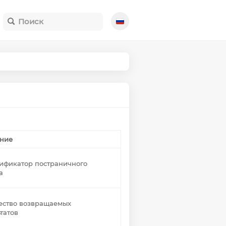
ние
ификатор постраничного
а
ество возвращаемых
татов