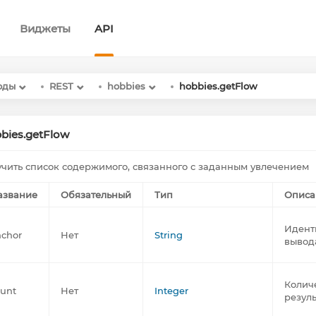
Виджеты
API
оды
REST
hobbies
hobbies.getFlow
bies.getFlow
чить список содержимого, связанного с заданным увлечением
азвание
Обязательный
Тип
Описа
Идент
nchor
Нет
String
вывод
Колич
ount
Нет
Integer
резуль