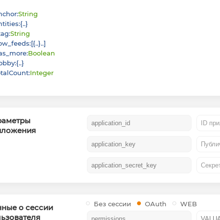
nchor
:
String
ntities
:
{
}
tag
:
String
low_feeds
:
[
{
}
]
as_more
:
Boolean
obby
:
{
}
otalCount
:
Integer
раметры
иложения
Без сессии
OAuth
WEB
ные о сессии
ьзователя