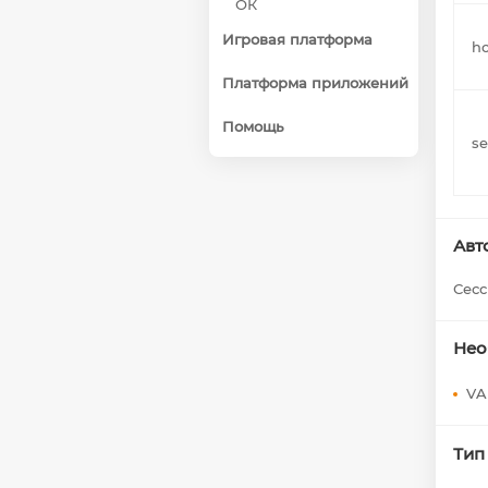
ОК
Игровая платформа
h
Платформа приложений
Помощь
se
Авт
Сесс
Нео
VA
Ти