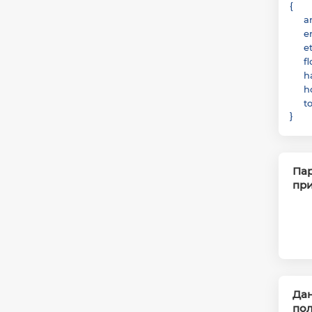
{
a
e
e
f
h
h
t
}
Па
пр
Дан
пол