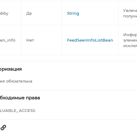
Увлеч
obby
Да
String
получ
Инфор
en_info
Нет
FeedSeenInfoListBean
элеме
исключ
оризация
ия обязательна
бходимые права
LUABLE_ACCESS
п