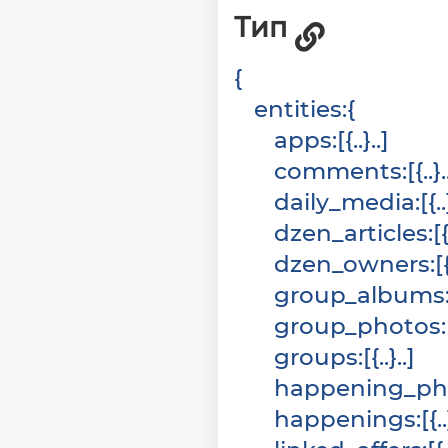
Тип
{
entities
:
{
apps
:
[
{
}
]
comments
:
[
{
}
daily_media
:
[
{
dzen_articles
:
[
dzen_owners
:
[
group_albums
group_photos
:
groups
:
[
{
}
]
happening_ph
happenings
:
[
{