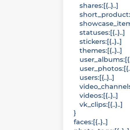
shares
:
[
{
}
]
short_product
showcase_ite
statuses
:
[
{
}
]
stickers
:
[
{
}
]
themes
:
[
{
}
]
user_albums
:
[
{
user_photos
:
[
{
users
:
[
{
}
]
video_channel
videos
:
[
{
}
]
vk_clips
:
[
{
}
]
}
faces
:
[
{
}
]