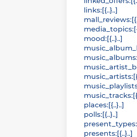
linked_offers
:
[
{
links
:
[
{
}
]
mall_reviews
:
[
{
media_topics
:
[
mood
:
[
{
}
]
music_album_
music_albums
music_artist_
music_artists
:
[
music_playlist
music_tracks
:
[
places
:
[
{
}
]
polls
:
[
{
}
]
present_types
:
presents
:
[
{
}
]