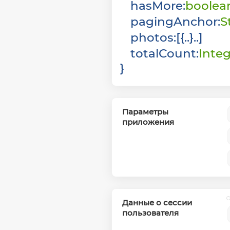
hasMore
:
boolea
pagingAnchor
:
S
photos
:
[
{
}
]
totalCount
:
Inte
}
Параметры
приложения
Данные о сессии
пользователя