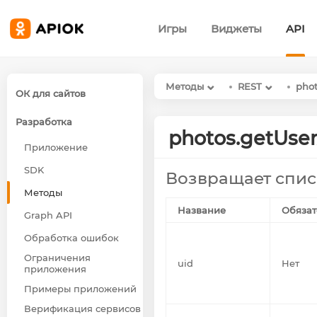
Игры
Виджеты
API
Методы
REST
pho
ОК для сайтов
Разработка
photos.getUse
Приложение
SDK
Возвращает спис
Методы
Название
Обязат
Graph API
Обработка ошибок
Ограничения
uid
Нет
приложения
Примеры приложений
Верификация сервисов