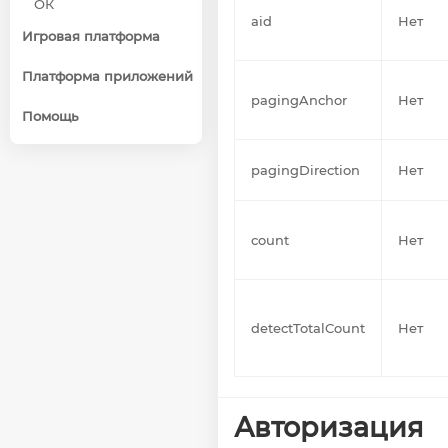
ОК
aid
Нет
Игровая платформа
Платформа приложений
pagingAnchor
Нет
Помощь
pagingDirection
Нет
count
Нет
detectTotalCount
Нет
Авторизация