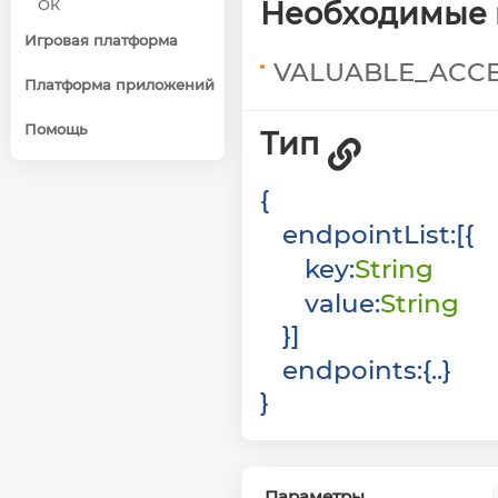
Необходимые 
ОК
Игровая платформа
VALUABLE_ACC
Платформа приложений
Помощь
Тип
{
endpointList
:
[
{
key
:
String
value
:
String
}
]
endpoints
:
{
}
}
Параметры