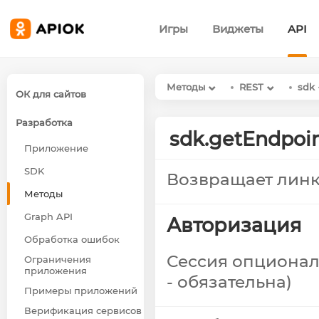
Игры
Виджеты
API
Методы
REST
sdk
ОК для сайтов
Разработка
sdk.getEndpoi
Приложение
SDK
Возвращает линк
Методы
Graph API
Авторизация
Обработка ошибок
Сессия опционал
Ограничения
приложения
- обязательна)
Примеры приложений
Верификация сервисов