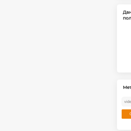
Дан
пол
Ме