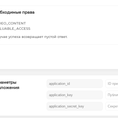
бходимые права
DEO_CONTENT
LUABLE_ACCESS
учае успеха возвращает пустой ответ.
раметры
иложения