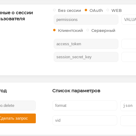
Без сессии
OAuth
WEB
ные о сессии
ьзователя
Клиентский
Серверный
тод
Список параметров
Сделать запрос