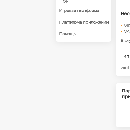
ОК
Игровая платформа
Нео
Платформа приложений
VI
VA
Помощь
В сл
Тип
void
Па
пр