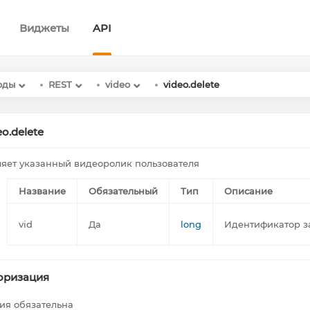
Виджеты
API
оды
REST
video
video.delete
eo.delete
яет указанный видеоролик пользователя
Название
Обязательный
Тип
Описание
vid
Да
long
Идентификатор з
оризация
ия обязательна