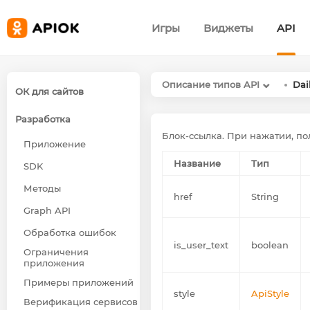
Игры
Виджеты
API
Описание типов API
Dai
ОК для сайтов
Разработка
Блок-ссылка. При нажатии, по
Приложение
Название
Тип
SDK
Методы
href
String
Graph API
Обработка ошибок
is_user_text
boolean
Ограничения
приложения
Примеры приложений
style
ApiStyle
Верификация сервисов