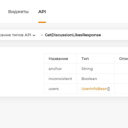
Виджеты
API
ание типов API
GetDiscussionLikesResponse
Название
Тип
Опи
anchor
String
inconsistent
Boolean
users
UserInfoBean
[]