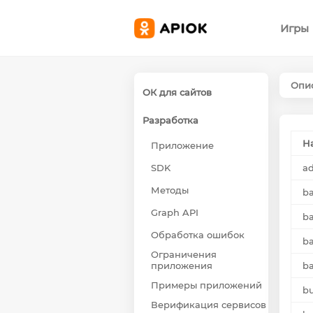
Игры
Опис
ОК для сайтов
Разработка
Н
Приложение
SDK
ad
Методы
b
Graph API
b
Обработка ошибок
ba
Ограничения
приложения
ba
Примеры приложений
bu
Верификация сервисов