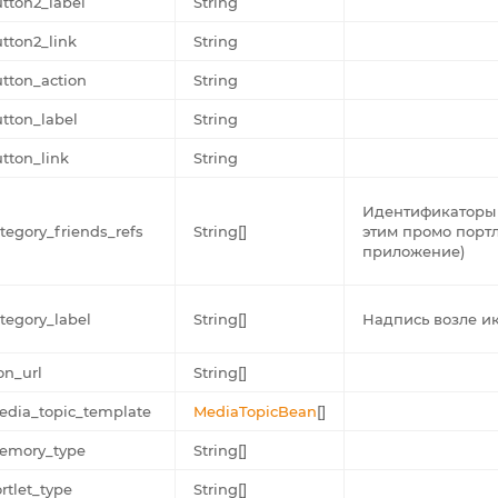
tton2_label
String
tton2_link
String
tton_action
String
tton_label
String
tton_link
String
Идентификаторы 
tegory_friends_refs
String[]
этим промо порт
приложение)
tegory_label
String[]
Надпись возле и
on_url
String[]
edia_topic_template
MediaTopicBean
[]
emory_type
String[]
rtlet_type
String[]