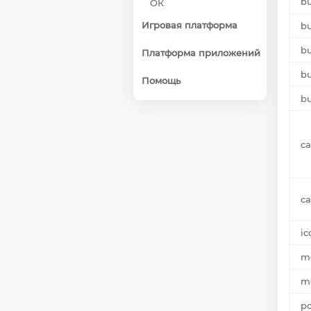
bu
ОК
Игровая платформа
bu
bu
Платформа приложений
bu
Помощь
bu
ca
ca
ic
m
m
po