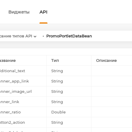
Виджеты
API
ание типов API
PromoPortletDataBean
азвание
Тип
Описание
ditional_text
String
anner_app_link
String
anner_image_url
String
nner_link
String
nner_ratio
Double
tton2_action
String