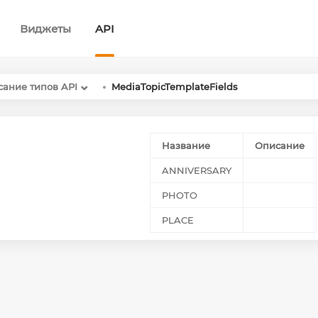
Виджеты
API
ание типов API
MediaTopicTemplateFields
Название
Описание
ANNIVERSARY
PHOTO
PLACE