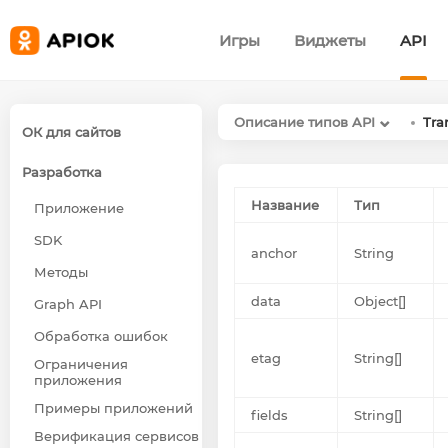
Игры
Виджеты
API
Описание типов API
Tra
ОК для сайтов
Разработка
Название
Тип
Приложение
SDK
anchor
String
Методы
data
Object[]
Graph API
Обработка ошибок
etag
String[]
Ограничения
приложения
Примеры приложений
fields
String[]
Верификация сервисов