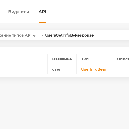
Виджеты
API
ание типов API
UsersGetInfoByResponse
Название
Тип
Опис
user
UserInfoBean