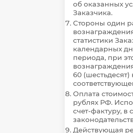
об оказанных у
Заказчика.
Стороны один ра
вознаграждения
статистики Заказ
календарных дн
периода, при э
вознаграждения
60 (шестьдесят)
соответствующег
Оплата стоимост
рублях РФ. Испо
счет-фактуру, 
законодательст
Действующая р