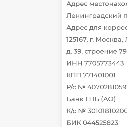
Адрес местонахожд
Ленинградский пр
Адрес для корре
125167, г. Москва
д. 39, строение 79
ИНН 7705773443
КПП 771401001
Р/с № 407028105
Банк ГПБ (АО)
К/с № 301018102
БИК 044525823