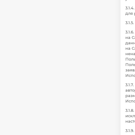
3.1.
для 
3.1.
3.1.
на С
данн
на С
нена
Поль
Поль
заяв
Испо
3.1.
авто
разм
Испо
3.1.
искл
нас
3.1.