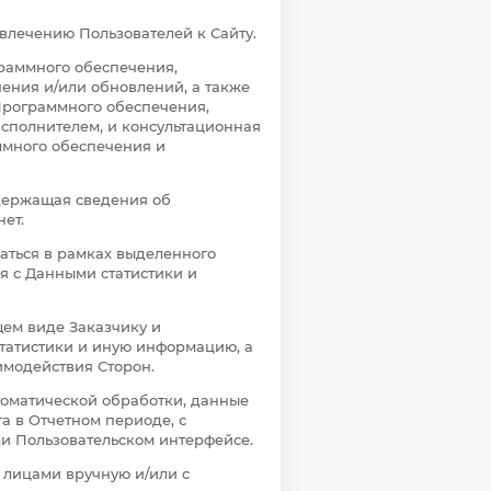
влечению Пользователей к Сайту.
раммного обеспечения,
ения и/или обновлений, а также
Программного обеспечения,
Исполнителем, и консультационная
ммного обеспечения и
одержащая сведения об
ет.
аться в рамках выделенного
я с Данными статистики и
щем виде Заказчику и
статистики и иную информацию, а
имодействия Сторон.
томатической обработки, данные
 в Отчетном периоде, с
и Пользовательском интерфейсе.
 лицами вручную и/или с