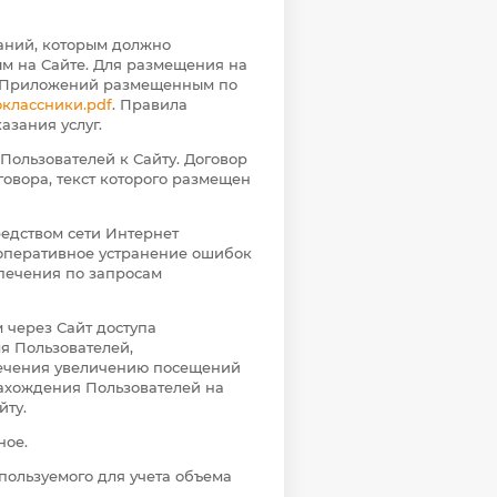
аний, которым должно
м на Сайте. Для размещения на
я Приложений размещенным по
оклассники.pdf
. Правила
зания услуг.
Пользователей к Сайту. Договор
овора, текст которого размещен
редством сети Интернет
 оперативное устранение ошибок
печения по запросам
 через Сайт доступа
я Пользователей,
печения увеличению посещений
нахождения Пользователей на
йту.
ное.
пользуемого для учета объема