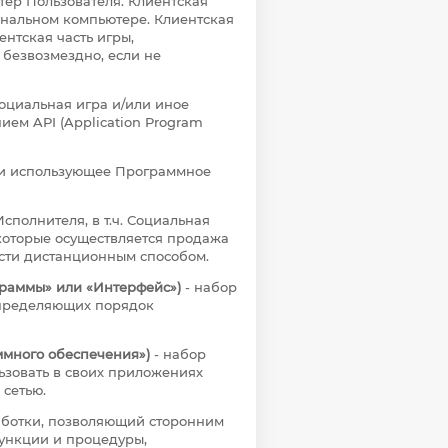
ер Пользователя. Клиентская
ональном компьютере. Клиентская
ентская часть игры,
 безвозмездно, если не
Социальная игра и/или иное
ем API (Application Program
у и использующее Программное
полнителя, в т.ч. Социальная
которые осуществляется продажа
ости дистанционным способом.
ограммы» или «Интерфейс»)
- набор
определяющих порядок
ммного обеспечения»)
- набор
ьзовать в своих приложениях
сетью.
аботки, позволяющий сторонним
ункции и процедуры,