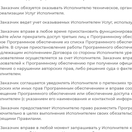
4. Заказчик обязуется оказывать Исполнителю техническое, орг
реализации Услуг Исполнителя.
5. Заказчик ведет учет оказываемых Исполнителем Услуг, использ
6. Заказчик вправе в любое время приостановить функциониро
айте и/или прекратить доступ третьих лиц к Программному обе
ое Программное обеспечение из списка Программного обеспеч
айте. В случае приостановления работы Программного обеспече
длежащим исполнением Договора со стороны Исполнителя урег
зователями осуществляется за счет Исполнителя. Заказчик впр
зователей к Программному обеспечению при получении офици
ления о нарушении авторских прав, либо решения суда о факт
лнителем.
7. Заказчик соглашается уведомлять Исполнителя о претензиях т
рских или иных прав Программным обеспечением и вправе соо
ещение Программного обеспечения или обеспечение доступа к
лнителем (с указанием его наименования и контактной информ
8. Заказчик предоставляет Исполнителю право разместить Прог
ючительно в целях выполнения Исполнителем своих обязательст
тоящими Правилами.
9. Заказчик вправе в любой момент запрашивать у Исполнителя