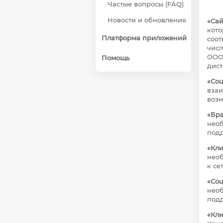
Частые вопросы (FAQ)
Новости и обновления
«Сай
кото
Платформа приложений
соот
чис
ООО 
Помощь
дист
«Соц
взаи
возм
«Бра
необ
под
«Кли
необ
к се
«Соц
необ
подд
«Кли