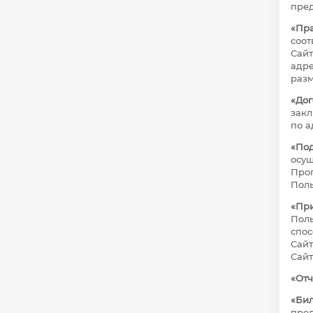
пред
«Пр
соот
Сай
адр
разм
«Дог
закл
по а
«По
осущ
Прог
Поль
«При
Поль
спос
Сайт
Сайт
«От
«Би
пред