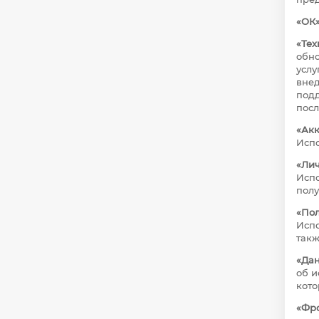
«ОК
«Тех
обно
услу
внед
подд
пос
«Акк
Испо
«Ли
Испо
полу
«Пол
Испо
такж
«Дан
об и
кото
«Фр