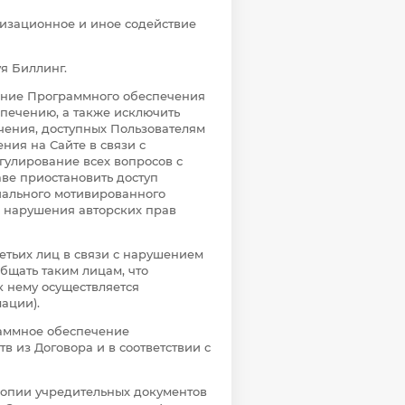
анизационное и иное содействие
уя Биллинг.
вание Программного обеспечения
спечению, а также исключить
ения, доступных Пользователям
ния на Сайте в связи с
улирование всех вопросов с
аве приостановить доступ
ального мотивированного
е нарушения авторских прав
ретьих лиц в связи с нарушением
бщать таким лицам, что
 нему осуществляется
ации).
раммное обеспечение
в из Договора и в соответствии с
 копии учредительных документов