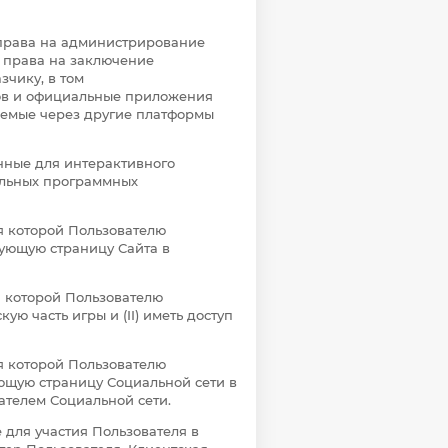
и, права на администрирование
 права на заключение
зчику, в том
тов и официальные приложения
яемые через другие платформы
нные для интерактивного
ельных программных
я которой Пользователю
твующую страницу Сайта в
я которой Пользователю
ую часть игры и (II) иметь доступ
я которой Пользователю
твующую страницу Социальной сети в
ателем Социальной сети.
для участия Пользователя в