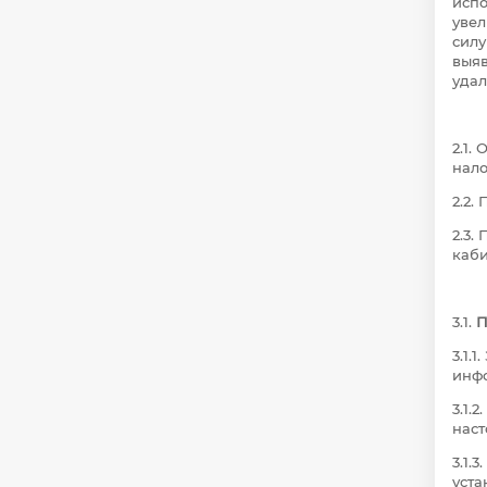
испо
увел
силу
выяв
удал
2.1.
нало
2.2.
2.3.
каби
3.1.
П
3.1.
инфо
3.1.
наст
3.1.
уста