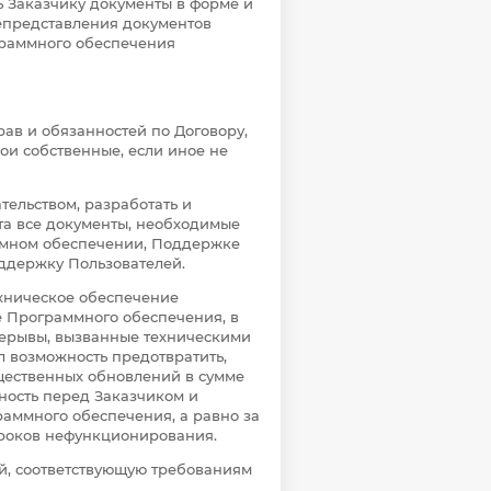
ь Заказчику документы в форме и
непредставления документов
раммного обеспечения
рав и обязанностей по Договору,
вои собственные, если иное не
ательством, разработать и
та все документы, необходимые
ммном обеспечении, Поддержке
ддержку Пользователей.
техническое обеспечение
 Программного обеспечения, в
ерерывы, вызванные техническими
 возможность предотвратить,
щественных обновлений в сумме
нность перед Заказчиком и
аммного обеспечения, а равно за
сроков нефункционирования.
ей, соответствующую требованиям