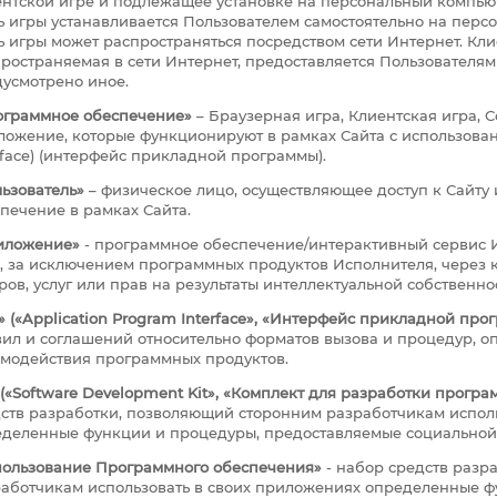
нтской игре и подлежащее установке на персональный компьют
ь игры устанавливается Пользователем самостоятельно на перс
ь игры может распространяться посредством сети Интернет. Кли
ространяемая в сети Интернет, предоставляется Пользователям
усмотрено иное.
ограммное обеспечение»
– Браузерная игра, Клиентская игра, 
ожение, которые функционируют в рамках Сайта с использовани
rface) (интерфейс прикладной программы).
ьзователь»
– физическое лицо, осуществляющее доступ к Сайт
печение в рамках Сайта.
иложение»
- программное обеспечение/интерактивный сервис Ис
, за исключением программных продуктов Исполнителя, через 
ров, услуг или прав на результаты интеллектуальной собственн
» («Application Program Interface», «Интерфейс прикладной пр
ил и соглашений относительно форматов вызова и процедур, 
модействия программных продуктов.
(«Software Development Kit», «Комплект для разработки програ
ств разработки, позволяющий сторонним разработчикам испол
деленные функции и процедуры, предоставляемые социальной 
пользование Программного обеспечения»
- набор средств разр
аботчикам использовать в своих приложениях определенные ф