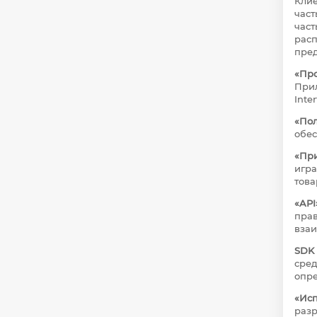
Клие
част
част
расп
пред
«Пр
Прил
Inte
«Пол
обес
«Пр
игра
това
«API
прав
взаи
SDK 
сред
опре
«Ис
разр