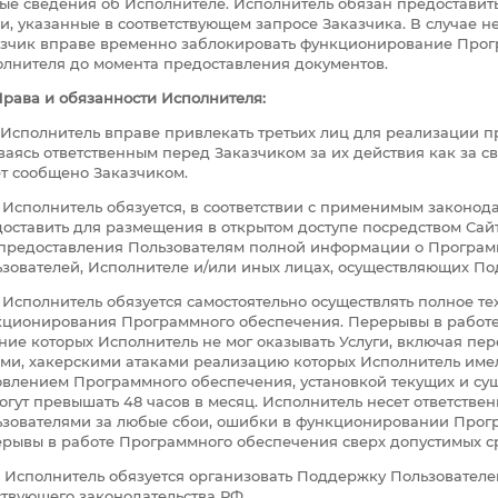
ые сведения об Исполнителе. Исполнитель обязан предоставит
и, указанные в соответствующем запросе Заказчика. В случае 
зчик вправе временно заблокировать функционирование Прог
лнителя до момента предоставления документов.
рава и обязанности Исполнителя:
1. Исполнитель вправе привлекать третьих лиц для реализации п
ваясь ответственным перед Заказчиком за их действия как за с
т сообщено Заказчиком.
2. Исполнитель обязуется, в соответствии с применимым законод
оставить для размещения в открытом доступе посредством Сай
 предоставления Пользователям полной информации о Програ
зователей, Исполнителе и/или иных лицах, осуществляющих По
3. Исполнитель обязуется самостоятельно осуществлять полное 
ционирования Программного обеспечения. Перерывы в работе
ние которых Исполнитель не мог оказывать Услуги, включая п
ми, хакерскими атаками реализацию которых Исполнитель имел
влением Программного обеспечения, установкой текущих и су
огут превышать 48 часов в месяц. Исполнитель несет ответстве
зователями за любые сбои, ошибки в функционировании Прогр
рывы в работе Программного обеспечения сверх допустимых 
4. Исполнитель обязуется организовать Поддержку Пользовател
твующего законодательства РФ.