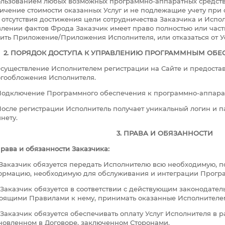
льзованием любых возможных программно-аппаратных средств
ичение стоимости оказанных Услуг и не подлежащие учету при 
 отсутствия достижения цели сотрудничества Заказчика и Испол
лении фактов Фрода Заказчик имеет право полностью или част
ить Приложение/Приложения Исполнителя, или отказаться от Ус
2. ПОРЯДОК ДОСТУПА К УПРАВЛЕНИЮ ПРОГРАММНЫМ ОБ
 Осуществление Исполнителем регистрации на Сайте и предост
гообложения Исполнителя.
 Подключение Программного обеспечения к программно-аппара
 После регистрации Исполнитель получает уникальный логин и п
нету.
3. ПРАВА И ОБЯЗАННОСТИ
рава и обязанности Заказчика:
1. Заказчик обязуется передать Исполнителю всю необходимую, 
рмацию, необходимую для обслуживания и интеграции Програ
2. Заказчик обязуется в соответствии с действующим законодате
оящими Правилами к нему, принимать оказанные Исполнителем
3. Заказчик обязуется обеспечивать оплату Услуг Исполнителя в 
новленном в Договоре, заключенном Сторонами.