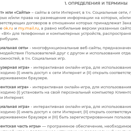
1. ОПРЕДЕЛЕНИЯ И ТЕРМИНЫ
т» или «Сайты»
– сайты в сети Интернет, в т.ч. Социальные сет
рых и/или права на размещение информации на которых, и/или
ветствующих договоров в отношении которых принадлежат Зака
ле
ok.ru
и
my.mail.ru
, а равно мобильные версии указанных сай
«ВК» для телефонных и компьютерных устройств, распростран
рибуции.
иальная сеть»
- многофункциональные веб-сайты, предназначе
модействия Пользователей друг с другом и использования отд
ожностей, в т.ч. Социальных игр.
узерная игра»
- интерактивная онлайн-игра, для использовани
ходимо (I) иметь доступ к сети Интернет и (II) открыть соответс
держиваемом браузере.
ентская игра»
- интерактивная онлайн-игра, для использовани
ходимо (I) установить на свой персональный компьютер Клиентск
ти Интернет.
иальная игра»
- интерактивная онлайн-игра, для использовани
ходимо (I) иметь доступ к сети Интернет, (II) открыть соответс
ерживаемом браузере и (III) быть зарегистрированным пользов
ентская часть игры»
— программное обеспечение, необходимое 