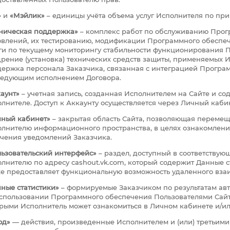
»
и
«Мэйлик»
– единицы учёта объема услуг Исполнителя по при
ническая поддержка»
– комплекс работ по обслуживанию Прог
влений, их тестированию, модификации Программного обеспеч
ги по текущему мониторингу стабильности функционирования 
рение (установка) технических средств защиты, применяемых 
ержка персонала Заказчика, связанная с интеграцией Програ
ледующим исполнением Договора.
аунт»
– учетная запись, созданная Исполнителем на Сайте и с
лнителе. Доступ к Аккаунту осуществляется через Личный кабин
чный кабинет»
– закрытая область Сайта, позволяющая перемещ
лнителю информационного пространства, в целях ознакомлени
чения уведомлений Заказчика.
ьзовательский интерфейс»
– раздел, доступный в соответствую
лнителю по адресу cashout.vk.com, который содержит Данные 
е предоставляет функциональную возможность удаленного вза
ные статистики»
– формируемые Заказчиком по результатам ав
спользовании Программного обеспечения Пользователями Сайта
рыми Исполнитель может ознакомиться в Личном кабинете и/ил
од»
— действия, произведенные Исполнителем и (или) третьими