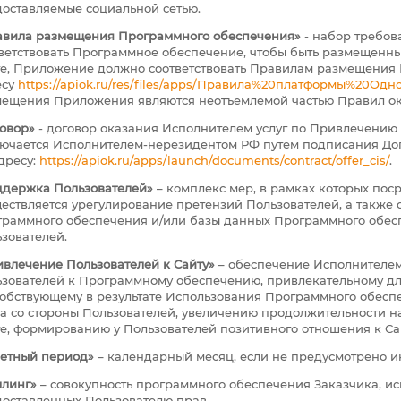
оставляемые социальной сетью.
авила размещения Программного обеспечения»
- набор требов
ветствовать Программное обеспечение, чтобы быть размещенны
те, Приложение должно соответствовать Правилам размещени
есу
https://apiok.ru/res/files/apps/Правила%20платформы%20Одн
ещения Приложения являются неотъемлемой частью Правил ока
овор»
- договор оказания Исполнителем услуг по Привлечению 
ючается Исполнителем-нерезидентом РФ путем подписания Дог
дресу:
https://apiok.ru/apps/launch/documents/contract/offer_cis/
.
ддержка Пользователей»
– комплекс мер, в рамках которых пос
ествляется урегулирование претензий Пользователей, а также
раммного обеспечения и/или базы данных Программного обес
зователей.
влечение Пользователей к Сайту»
– обеспечение Исполнителем
зователей к Программному обеспечению, привлекательному дл
обствующему в результате Использования Программного обес
а со стороны Пользователей, увеличению продолжительности 
е, формированию у Пользователей позитивного отношения к Са
четный период»
– календарный месяц, если не предусмотрено и
ллинг»
– совокупность программного обеспечения Заказчика, ис
оставленных Пользователю прав.