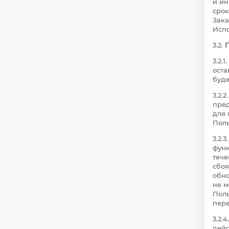
и ин
срок
Зака
Испо
3.2.
П
3.2.
оста
буде
3.2.
пред
для
Поль
3.2.
функ
тече
сбоя
обно
не м
Поль
пере
3.2.
дейс