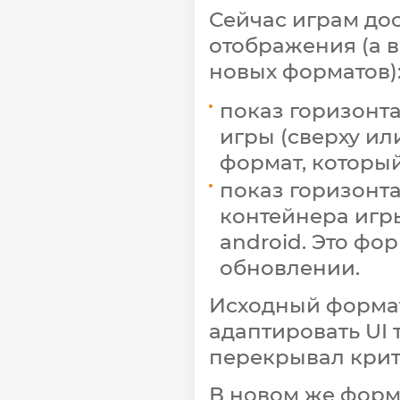
Сейчас играм д
отображения (а 
новых форматов)
показ горизонт
игры (сверху или
формат, который
показ горизонт
контейнера игры 
android. Это фо
обновлении.
Исходный формат
адаптировать UI 
перекрывал крит
В новом же форм