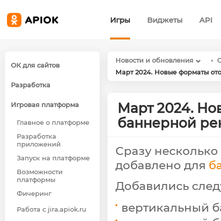
Игры
Виджеты
API
Новости и обновления
ОК для сайтов
Март 2024. Новые форматы о
Разработка
Март 2024. Н
Игровая платформа
баннерной ре
Главное о платформе
Разработка
приложений
Сразу несколько
Запуск на платформе
добавлено для
б
Возможности
платформы
Добавились след
Фичеринг
вертикальный б
Работа с jira.apiok.ru