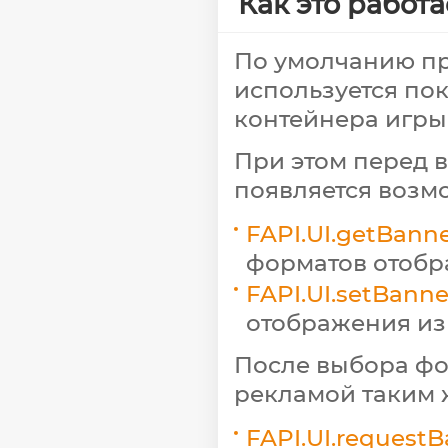
Как это работа
По умолчанию п
используется по
контейнера игры
При этом перед 
появляется возм
FAPI.UI.getBann
форматов отобр
FAPI.UI.setBann
отображения из
После выбора фо
рекламой таким ж
FAPI.UI.request