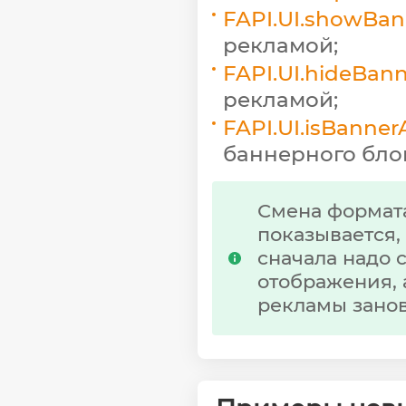
FAPI.UI.showBa
рекламой;
FAPI.UI.hideBan
рекламой;
FAPI.UI.isBanner
баннерного бло
Смена формата
показывается,
сначала надо 
отображения, 
рекламы занов