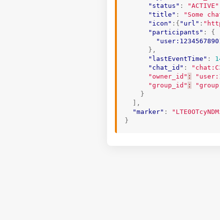
"status"
:
"ACTIVE"
"title"
:
"Some cha
"icon"
:{
"url"
:
"htt
"participants"
:
{
"user:1234567890
},
"lastEventTime"
:
1
"chat_id"
:
"chat:C
"owner_id"
:
"user:
"group_id"
:
"group
}
],
"marker"
:
"LTE0OTcyNDM
}