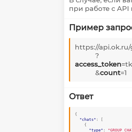
при работе с API
Пример запро
https://api.ok.r
?
access_token
=t
&
count
=1
Ответ
{
"chats"
:
[
{
"type"
:
"GROUP_CHA