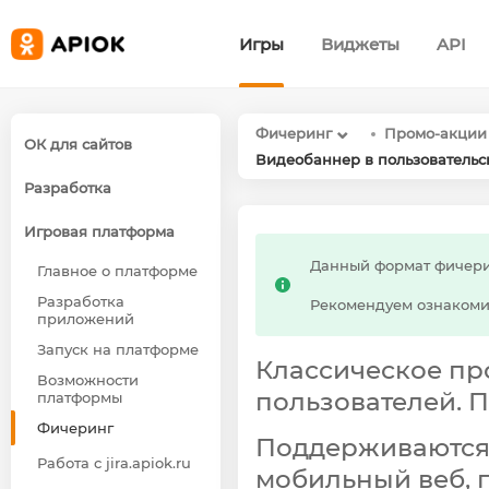
Игры
Виджеты
API
Фичеринг
Промо-акции 
ОК для сайтов
Видеобаннер в пользовательс
Разработка
Игровая платформа
Данный формат фичери
Главное о платформе
Разработка
Рекомендуем ознакоми
приложений
Запуск на платформе
Классическое пр
Возможности
пользователей. П
платформы
Фичеринг
Поддерживаются
Работа с jira.apiok.ru
мобильный веб, п